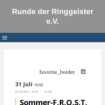
Skip
to
Runde der Ringgeister
content
e.V.
favorite_border
31 Juli
16:00
BIS
02 AUG., 14:00
1d 22h
Sommer-F.R.O.S.T.