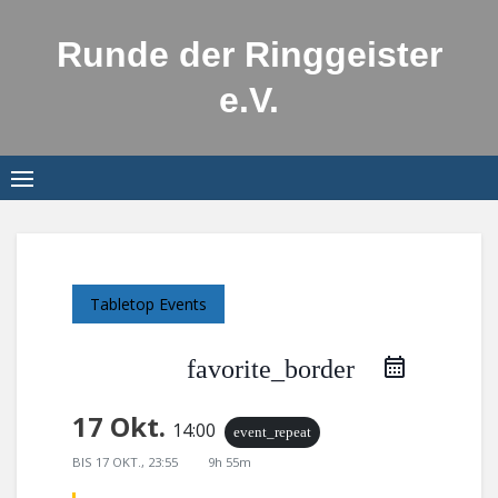
Skip
to
Runde der Ringgeister
content
e.V.
Tabletop Events
favorite_border
17 Okt.
14:00
event_repeat
BIS
17 OKT., 23:55
9h 55m