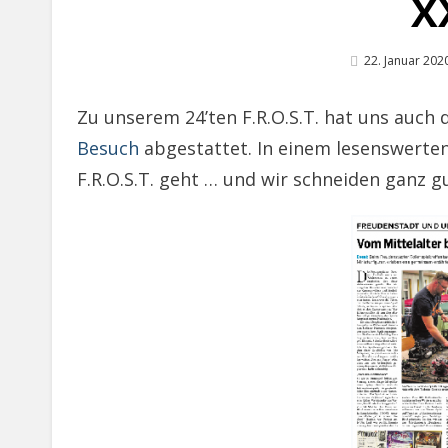
X
Posted
22. Januar 202
On
Zu unserem 24’ten F.R.O.S.T. hat uns auch 
Besuch
abgestattet. In einem lesenswerten
F.R.O.S.T. geht … und wir schneiden ganz g