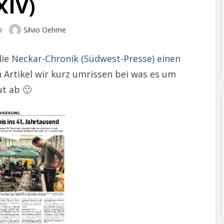
XIV)
Author
Silvio Oehme
0
die
Neckar-Chronik (Südwest-Presse) einen
 Artikel wir kurz umrissen bei was es um
ut ab 🙂