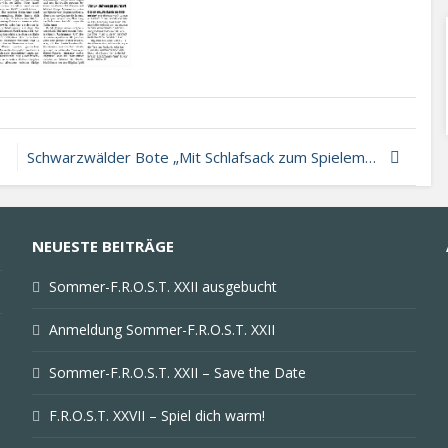
Schwarzwälder Bote „Mit Schlafsack zum Spielemarathon“ (zum F.R.O.S.T. XXIV)
NEUESTE BEITRÄGE
Sommer-F.R.O.S.T. XXII ausgebucht
Anmeldung Sommer-F.R.O.S.T. XXII
Sommer-F.R.O.S.T. XXII – Save the Date
F.R.O.S.T. XXVII – Spiel dich warm!