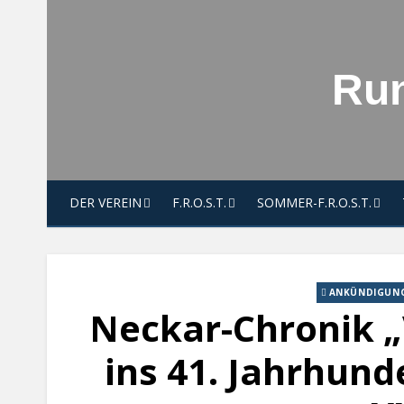
Skip
to
content
Run
DER VEREIN
F.R.O.S.T.
SOMMER-F.R.O.S.T.
ANKÜNDIGUN
Neckar-Chronik „
ins 41. Jahrhunde