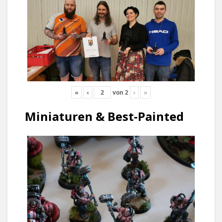
«
‹
von
2
›
»
Miniaturen & Best-Painted