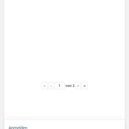
«
‹
von
2
›
»
Anmelden