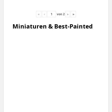
«
‹
von
2
›
»
Miniaturen & Best-Painted