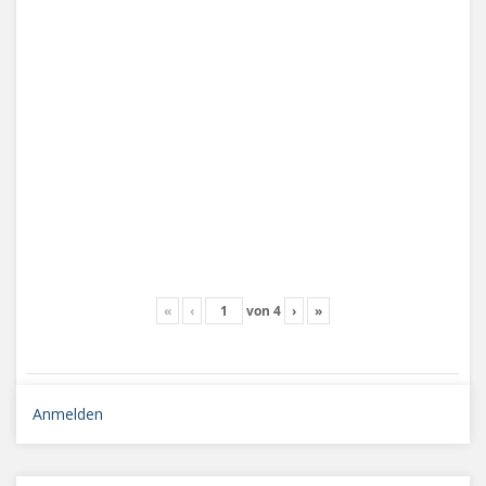
«
‹
von
4
›
»
Anmelden