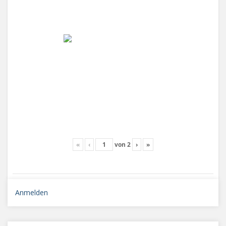
«
‹
von
2
›
»
Anmelden