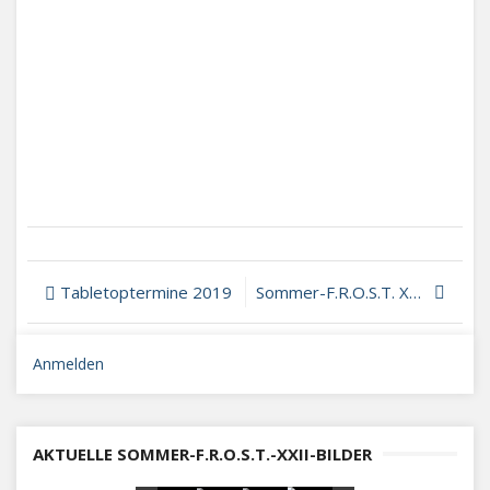
Beitragsnavigation
Tabletoptermine 2019
Sommer-F.R.O.S.T. XV – Nur noch 7 Plätze frei
Anmelden
AKTUELLE SOMMER-F.R.O.S.T.-XXII-BILDER