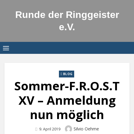
Skip
to
Runde der Ringgeister
content
e.V.
BLOG
Sommer-F.R.O.S.T
XV – Anmeldung
nun möglich
Author
Silvio Oehme
Posted
9. April 2019
On