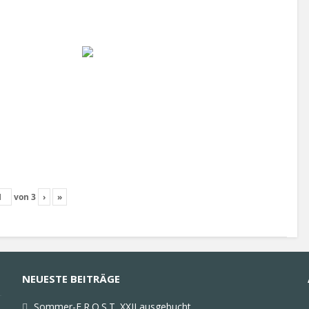
von
3
›
»
NEUESTE BEITRÄGE
Sommer-F.R.O.S.T. XXII ausgebucht