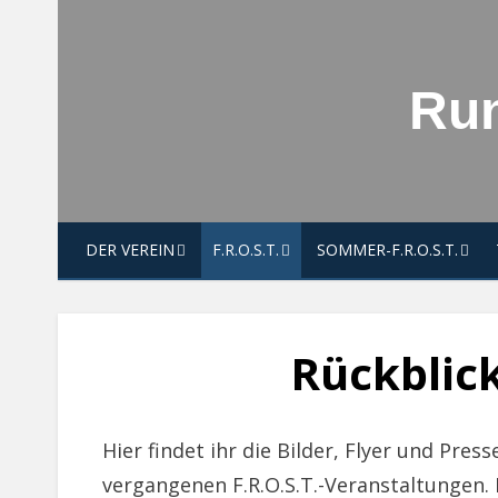
Skip
to
content
Run
DER VEREIN
F.R.O.S.T.
SOMMER-F.R.O.S.T.
Rückblick
Hier findet ihr die Bilder, Flyer und Pre
vergangenen F.R.O.S.T.-Veranstaltungen. 