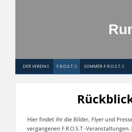
Skip
to
content
Run
DER VEREIN
F.R.O.S.T.
SOMMER-F.R.O.S.T.
Rückblick
Hier findet ihr die Bilder, Flyer und Pre
vergangenen F.R.O.S.T.-Veranstaltungen. 