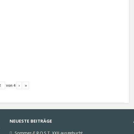
von
4
›
»
NEUESTE BEITRÄGE
Sommer-F.R.O.S.T. XXII ausgebucht